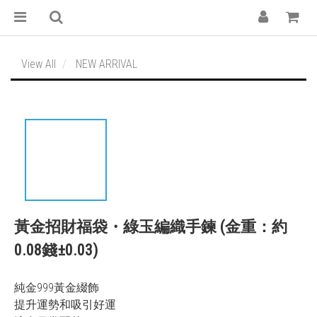
View All
NEW ARRIVAL
黃金招財福袋・綠玉編織手鍊 (金重：約
0.08錢±0.03)
純金999黃金綴飾
提升運勢和吸引好運