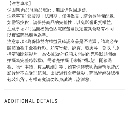
【注意事項】
保固期 商品除新品瑕疵，無提供保固服務。
注意事項1 鑑賞期非試用期，僅供鑑賞，請勿長時間配戴。
如需退換貨，請保持商品的完整性，以免影響退貨權益。
注意事項2 商品圖檔顏色因電腦螢幕設定差異會略有不同，
以實際商品顏色為準。
注意事項3 為保障雙方權益及確認商品是否遺漏，請務必在
開箱過程中全程錄影。如有寄錯、缺貨、瑕疵等，皆以「原
檔清晰開箱影片」為依據(從外送箱未開封的完整狀態開始
拍攝為完整錄影檔)。需清楚拍攝【未拆封狀態、開箱過
程、物件本體、貨品明細】等，如有快轉或明顯剪輯痕跡的
影片皆不在受理範圍。出貨過程全程錄影，商品皆經確認後
包裝出貨，有權追究請勿以身試法，謝謝您。
ADDITIONAL DETAILS