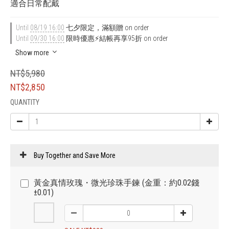
適合日常配戴
Until
08/19 16:00
七夕限定，滿額贈 on order
Until
09/30 16:00
限時優惠⚡結帳再享95折 on order
Show more
NT$5,980
NT$2,850
QUANTITY
Buy Together and Save More
黃金真情玫瑰・微光珍珠手鍊 (金重：約0.02錢
±0.01)