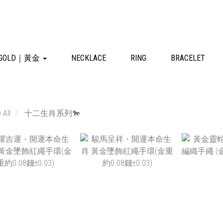
GOLD｜黃金
NECKLACE
RING
BRACELET
 All
十二生肖系列🐎
NT$2,650
NT$2,650
NT
NT