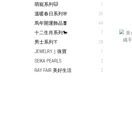
萌寵系列🐱
1
溫暖春日系列🌸
26
馬年開運飾品🧧
44
十二生肖系列🐎
7
男士系列👔
28
JEWELRY｜珠寶
1
SEIKA PEARLS
2
RAY FAIR 美好生活
2