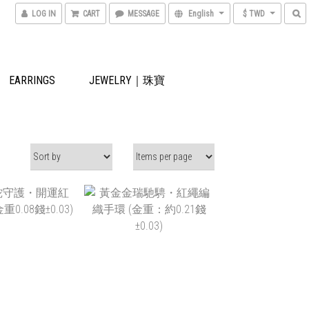
LOG IN
CART
MESSAGE
English
$ TWD
EARRINGS
JEWELRY｜珠寶
$3,890
NT$9,900
$2,720
NT$8,860