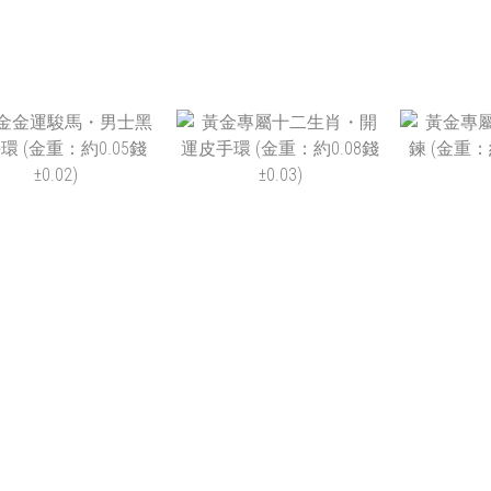
NT$2,990
NT$4,980
NT
NT$1,950
NT$2,988
NT