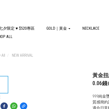
七夕限定 ♥ $520專區
GOLD｜黃金
NECKLACE
HOP ALL
 All
NEW ARRIVAL
黃金扭
0.06錢±
999純金
E
質感簡約
適合日常