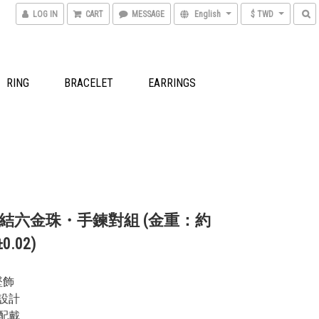
LOG IN
CART
MESSAGE
English
$ TWD
RING
BRACELET
EARRINGS
結六金珠・手鍊對組 (金重：約
0.02)
墜飾
設計
配戴