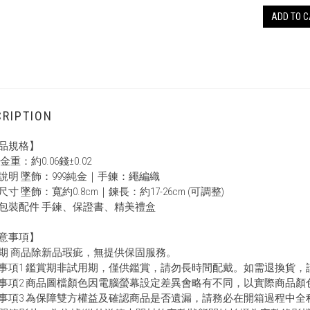
ADD TO 
RIPTION
品規格】
金重：約0.06錢±0.02
說明 墜飾：999純金｜手鍊：繩編織
寸 墜飾：寬約0.8cm｜鍊長：約17-26cm (可調整)
包裝配件 手鍊、保證書、精美禮盒
意事項】
期 商品除新品瑕疵，無提供保固服務。
事項1 鑑賞期非試用期，僅供鑑賞，請勿長時間配戴。如需退換貨
事項2 商品圖檔顏色因電腦螢幕設定差異會略有不同，以實際商品顏
事項3 為保障雙方權益及確認商品是否遺漏，請務必在開箱過程中