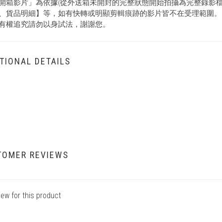
開箱影片」為依據(從外送箱未開封的完整狀態開始拍攝為完整錄影
、貨品明細】等，如有快轉或明顯剪輯痕跡的影片皆不在受理範圍。
有權追究請勿以身試法，謝謝您。
TIONAL DETAILS
TOMER REVIEWS
iew for this product