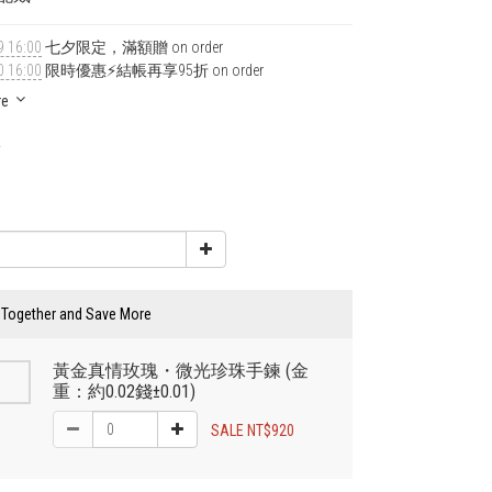
9 16:00
七夕限定，滿額贈 on order
0 16:00
限時優惠⚡結帳再享95折 on order
re
0
0
 Together and Save More
黃金真情玫瑰・微光珍珠手鍊 (金
重：約0.02錢±0.01)
SALE NT$920