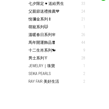
七夕限定 ♥ 送給男生
33
父親節送禮推薦💙
24
悅彌金系列🍼
21
萌寵系列🐱
1
溫暖春日系列🌸
26
馬年開運飾品🧧
44
十二生肖系列🐎
9
男士系列👔
28
JEWELRY｜珠寶
1
SEIKA PEARLS
2
RAY FAIR 美好生活
2