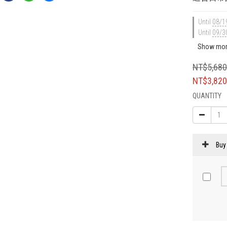
Until
08/1
Until
09/3
Show mo
NT$5,68
NT$3,82
QUANTITY
Buy