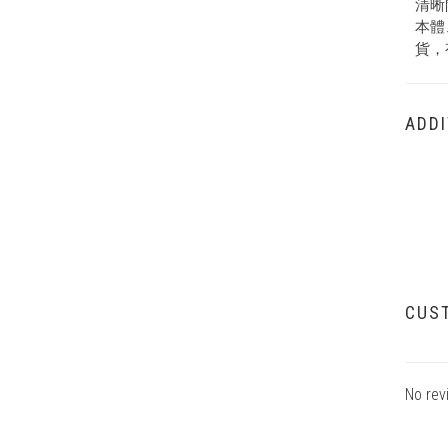
清晰
本體
貨，
ADDI
CUS
No rev