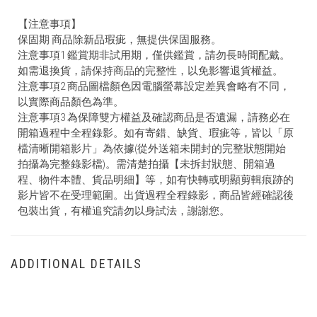
【注意事項】
保固期 商品除新品瑕疵，無提供保固服務。
注意事項1 鑑賞期非試用期，僅供鑑賞，請勿長時間配戴。
如需退換貨，請保持商品的完整性，以免影響退貨權益。
注意事項2 商品圖檔顏色因電腦螢幕設定差異會略有不同，
以實際商品顏色為準。
注意事項3 為保障雙方權益及確認商品是否遺漏，請務必在
開箱過程中全程錄影。如有寄錯、缺貨、瑕疵等，皆以「原
檔清晰開箱影片」為依據(從外送箱未開封的完整狀態開始
拍攝為完整錄影檔)。需清楚拍攝【未拆封狀態、開箱過
程、物件本體、貨品明細】等，如有快轉或明顯剪輯痕跡的
影片皆不在受理範圍。出貨過程全程錄影，商品皆經確認後
包裝出貨，有權追究請勿以身試法，謝謝您。
ADDITIONAL DETAILS