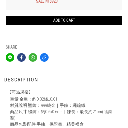
SALE NT$920
ADD TO CART
SHARE
DESCRIPTION
【商品規格】
重量 金重：約0.02錢±0.01
材質說明 墜飾：999純金｜手鍊：繩編織
商品尺寸 綴飾：約0.6x0.6cm｜鍊長：最長約24cm(可調
整)
商品包裝配件 手鍊、保證書、精美禮盒