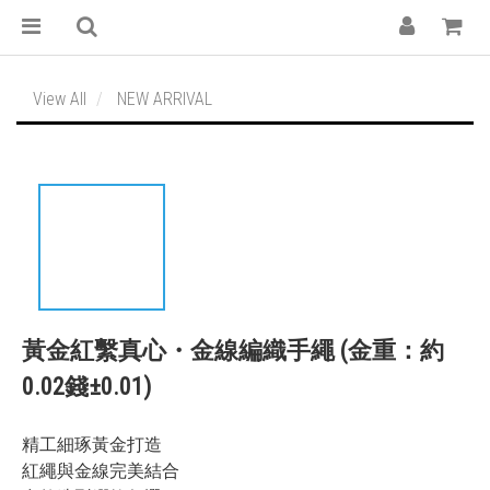
View All
NEW ARRIVAL
黃金紅繫真心・金線編織手繩 (金重：約
0.02錢±0.01)
精工細琢黃金打造
紅繩與金線完美結合