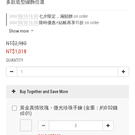
多款造型綴飾任選
Until
08/19 16:00
七夕限定，滿額贈 on order
Until
09/30 16:00
限時優惠⚡結帳再享95折 on order
Show more
NT$2,980
NT$1,018
QUANTITY
Buy Together and Save More
黃金真情玫瑰・微光珍珠手鍊 (金重：約0.02錢
±0.01)