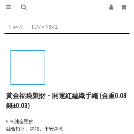
View All
NEW ARRIVAL
黃金福袋聚財・開運紅編織手繩 (金重0.08
錢±0.03)
999 純金墜飾
融合招財、納福、平安寓意