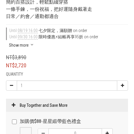
簡約百搭設計，輕鬆點綴穿搭
一條手鍊，一份祝福，把好運隨身戴著走
日常／約會／通勤都適合
Until
08/19 16:00
七夕限定，滿額贈 on order
Until
09/30 16:00
限時優惠⚡結帳再享95折 on order
Show more
NT$3,890
NT$2,720
QUANTITY
Buy Together and Save More
加購價$88-星星緞帶藍色禮盒