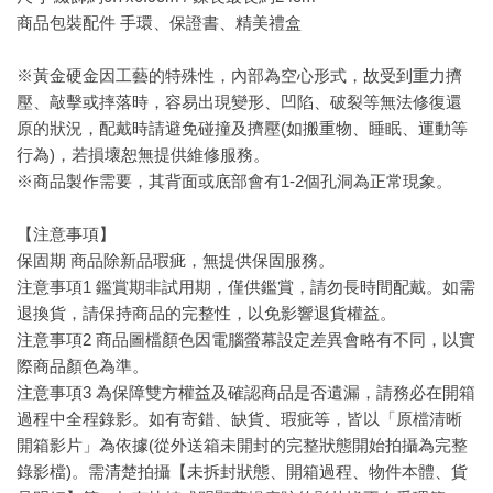
商品包裝配件 手環、保證書、精美禮盒
※黃金硬金因工藝的特殊性，內部為空心形式，故受到重力擠
壓、敲擊或摔落時，容易出現變形、凹陷、破裂等無法修復還
原的狀況，配戴時請避免碰撞及擠壓(如搬重物、睡眠、運動等
行為)，若損壞恕無提供維修服務。
※商品製作需要，其背面或底部會有1-2個孔洞為正常現象。
【注意事項】
保固期 商品除新品瑕疵，無提供保固服務。
注意事項1 鑑賞期非試用期，僅供鑑賞，請勿長時間配戴。如需
退換貨，請保持商品的完整性，以免影響退貨權益。
注意事項2 商品圖檔顏色因電腦螢幕設定差異會略有不同，以實
際商品顏色為準。
注意事項3 為保障雙方權益及確認商品是否遺漏，請務必在開箱
過程中全程錄影。如有寄錯、缺貨、瑕疵等，皆以「原檔清晰
開箱影片」為依據(從外送箱未開封的完整狀態開始拍攝為完整
錄影檔)。需清楚拍攝【未拆封狀態、開箱過程、物件本體、貨