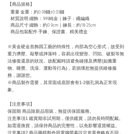
【商品規格】
重量 金重：約0.08錢±0.03錢
材質說明 綴飾：999純金｜鍊子：繩編織
商品尺寸 綴飾：約0.9cm｜鍊長：約18-25cm
商品包裝配件 手鍊、保證書、精美禮盒
※黃金硬金首飾因工藝的特殊性，內部為空心形式，故受到
重力擠壓、敲擊或摔落時，容易出現變形、凹陷、破裂等無
法修復還原的狀況。故配戴時請避免碰撞及擠壓(如搬重
物、睡覺、洗澡、運動等行為)，若損壞恕無提供維修服
務，謝謝您。
※商品製作需要，其背面或底部會有1-2個孔洞為正常現
象。
【注意事項】
保固期 商品除新品瑕疵，無提供保固服務。
注意事項1 鑑賞期非試用期，僅供鑑賞，請勿長時間配戴。
如需退換貨，請保持商品的完整性，以免影響退貨權益。
注意事項2 商品圖檔顏色因電腦螢幕設定差異會略有不同，