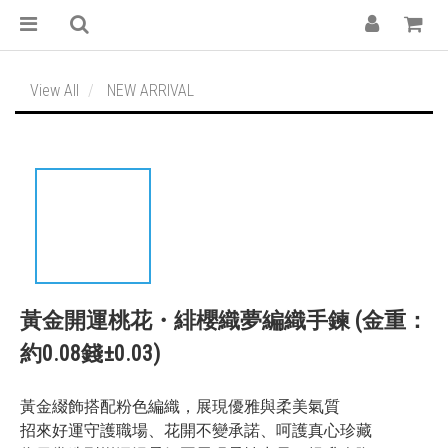
View All
NEW ARRIVAL
黃金開運桃花・緋櫻織夢編織手鍊 (金重：
約0.08錢±0.03)
黃金綴飾搭配粉色編織，展現優雅與柔美氣質
招來好運守護職場、花開不變承諾、呵護真心珍藏