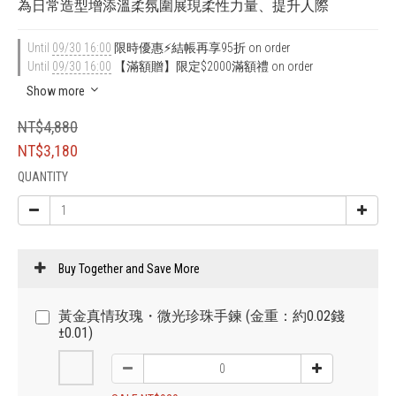
為日常造型增添溫柔氛圍展現柔性力量、提升人際
Until
09/30 16:00
限時優惠⚡結帳再享95折 on order
Until
09/30 16:00
【滿額贈】限定$2000滿額禮 on order
Show more
NT$4,880
NT$3,180
QUANTITY
Buy Together and Save More
黃金真情玫瑰・微光珍珠手鍊 (金重：約0.02錢
±0.01)