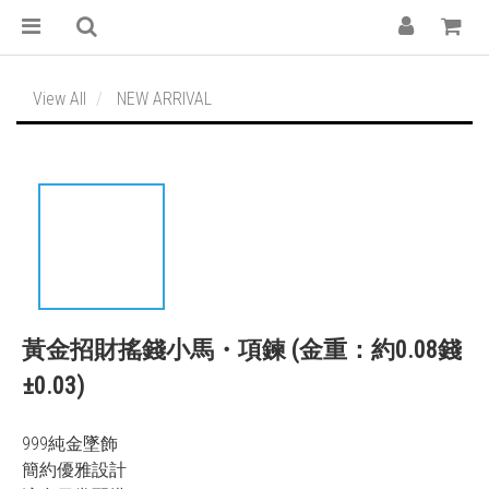
View All
NEW ARRIVAL
黃金招財搖錢小馬・項鍊 (金重：約0.08錢
±0.03)
999純金墜飾
簡約優雅設計