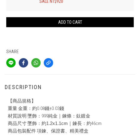
SALE NT$920
ADD TO CART
SHARE
DESCRIPTION
【商品規格】
重量 金重：約0.08錢±0.03錢
材質說明 墜飾：999純金｜鍊條：鈦鍍金
商品尺寸 墜飾：
約1.2x1.1cm
｜鍊長：約46cm
商品包裝配件 項鍊、保證書、精美禮盒