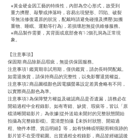
※黃金硬金因工藝的特殊性，內部為空心形式，故受到
重力擠壓、敲擊或摔落時，容易出現變形、凹陷、破裂
等無法修復還原的狀況，配戴時請避免碰撞及擠壓(如搬
重物、睡眠、運動等行為)，若損壞恕無提供維修服務。
※商品製作需要，其背面或底部會有1-2個孔洞為正常現
象。
【注意事項】
保固期 商品除新品瑕疵，無提供保固服務。
注意事項1 鑑賞期非試用期，僅供鑑賞，請勿長時間配戴。
如需退換貨，請保持商品的完整性，以免影響退貨權益。
注意事項2 商品圖檔顏色因電腦螢幕設定差異會略有不同，
以實際商品顏色為準。
注意事項3 為保障雙方權益及確認商品是否遺漏，請務必在
開箱過程中全程錄影。如有寄錯、缺貨、瑕疵等，皆以「原
檔清晰開箱影片」為依據(從外送箱未開封的完整狀態開始
拍攝為完整錄影檔)。需清楚拍攝【未拆封狀態、開箱過
程、物件本體、貨品明細】等，如有快轉或明顯剪輯痕跡的
影片皆不在受理範圍。出貨過程全程錄影，商品皆經確認後