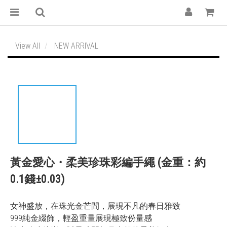
View All
NEW ARRIVAL
黃金愛心・柔美珍珠彩編手繩 (金重：約
0.1錢±0.03)
女神盛放，在珠光金芒間，展現不凡的春日雅致
999純金綴飾，輕盈重量展現極致份量感