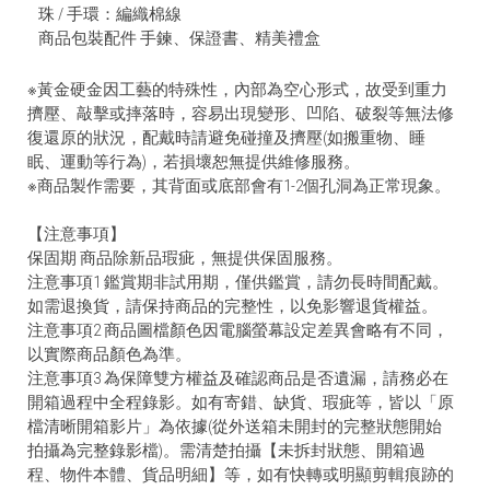
珠 / 手環：編織棉線
商品包裝配件 手鍊、保證書、精美禮盒
※黃金硬金因工藝的特殊性，內部為空心形式，故受到重力
擠壓、敲擊或摔落時，容易出現變形、凹陷、破裂等無法修
復還原的狀況，配戴時請避免碰撞及擠壓(如搬重物、睡
眠、運動等行為)，若損壞恕無提供維修服務。
※商品製作需要，其背面或底部會有1-2個孔洞為正常現象。
【注意事項】
保固期 商品除新品瑕疵，無提供保固服務。
注意事項1 鑑賞期非試用期，僅供鑑賞，請勿長時間配戴。
如需退換貨，請保持商品的完整性，以免影響退貨權益。
注意事項2 商品圖檔顏色因電腦螢幕設定差異會略有不同，
以實際商品顏色為準。
注意事項3 為保障雙方權益及確認商品是否遺漏，請務必在
開箱過程中全程錄影。如有寄錯、缺貨、瑕疵等，皆以「原
檔清晰開箱影片」為依據(從外送箱未開封的完整狀態開始
拍攝為完整錄影檔)。需清楚拍攝【未拆封狀態、開箱過
程、物件本體、貨品明細】等，如有快轉或明顯剪輯痕跡的