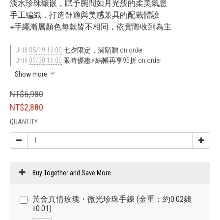
淡水珍珠鑲嵌，賦予腕間如月光般的柔美氣息
手工編織，打造舒適與美感兼具的配戴體驗
※手繩漸層顏色每款皆不相同，依實際收到為主
Until
08/19 16:00
七夕限定，滿額贈 on order
Until
09/30 16:00
限時優惠⚡結帳再享95折 on order
Show more
NT$5,980
NT$2,880
QUANTITY
Buy Together and Save More
黃金真情玫瑰・微光珍珠手鍊 (金重：約0.02錢
±0.01)