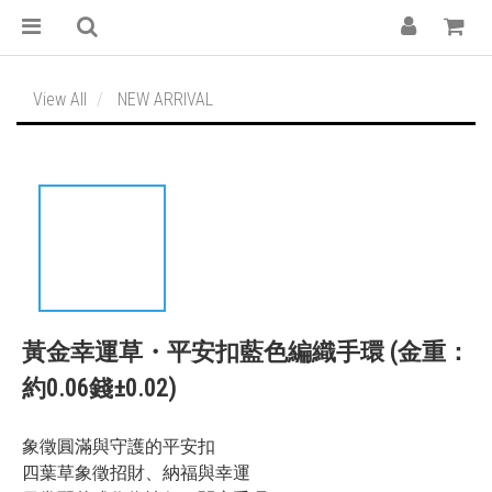
View All
NEW ARRIVAL
黃金幸運草・平安扣藍色編織手環 (金重：
約0.06錢±0.02)
象徵圓滿與守護的平安扣
四葉草象徵招財、納福與幸運