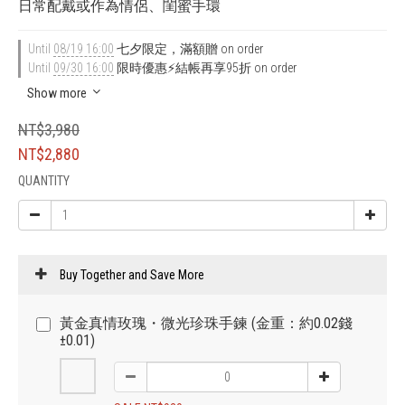
日常配戴或作為情侶、閨蜜手環
Until
08/19 16:00
七夕限定，滿額贈 on order
Until
09/30 16:00
限時優惠⚡結帳再享95折 on order
Show more
NT$3,980
NT$2,880
QUANTITY
Buy Together and Save More
黃金真情玫瑰・微光珍珠手鍊 (金重：約0.02錢
±0.01)