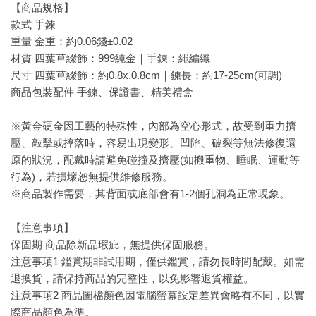
【商品規格】
款式 手鍊
重量 金重：約0.06錢±0.02
材質
四葉草綴飾：999純金｜手鍊：繩編織
尺寸
四葉草綴飾：約0.8x.0.8cm｜鍊長：約17-25cm(可調)
商品包裝配件 手鍊、保證書、精美禮盒
※黃金硬金因工藝的特殊性，內部為空心形式，故受到重力擠
壓、敲擊或摔落時，容易出現變形、凹陷、破裂等無法修復還
原的狀況，配戴時請避免碰撞及擠壓(如搬重物、睡眠、運動等
行為)，若損壞恕無提供維修服務。
※商品製作需要，其背面或底部會有1-2個孔洞為正常現象。
【注意事項】
保固期 商品除新品瑕疵，無提供保固服務。
注意事項1 鑑賞期非試用期，僅供鑑賞，請勿長時間配戴。如需
退換貨，請保持商品的完整性，以免影響退貨權益。
注意事項2 商品圖檔顏色因電腦螢幕設定差異會略有不同，以實
際商品顏色為準。