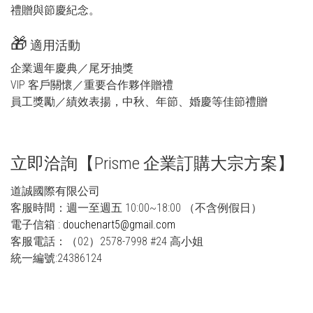
禮贈與節慶紀念。
🎁
適用活動
企業週年慶典／尾牙抽獎
VIP 客戶關懷／重要合作夥伴贈禮
員工獎勵／績效表揚，中秋、年節、婚慶等佳節禮贈
立即洽詢【Prisme 企業訂購大宗方案】
道誠國際有限公司
客服時間：週一至週五 10:00~18:00 （不含例假日）
電子信箱 :
douchenart5@gmail.com
客服電話：（02）2578-7998 #24 高小姐
統一編號:24386124