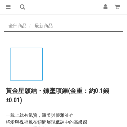
全部商品
最新商品
黃金星願結・鍊墜項鍊(金重：約0.1錢
±0.01)
一戴上就有氣質，甜美與優雅並存
將愛與祝福戴在頸間展現低調中的高級感