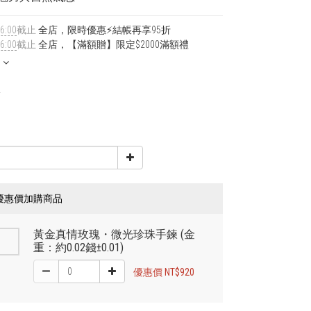
6:00
截止
全店，限時優惠⚡結帳再享95折
6:00
截止
全店，【滿額贈】限定$2000滿額禮
0
0
優惠價加購商品
黃金真情玫瑰・微光珍珠手鍊 (金
重：約0.02錢±0.01)
優惠價 NT$920