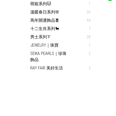
萌寵系列🐱
1
溫暖春日系列🌸
26
馬年開運飾品🧧
44
十二生肖系列🐎
7
男士系列👔
28
JEWELRY｜珠寶
1
SEIKA PEARLS｜珍珠
2
飾品
RAY FAIR 美好生活
2