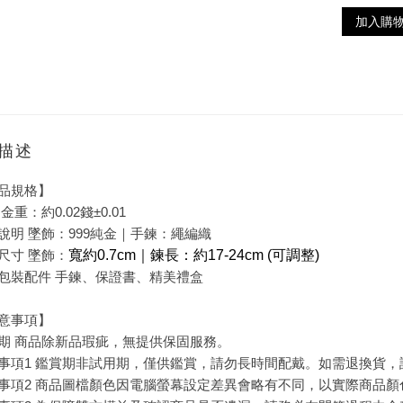
加入購
描述
品規格】
金重：約0.02錢±0.01
說明 墜飾：999純金｜手鍊：繩編織
尺寸 墜飾：
寬約0.7cm｜鍊長：約17-24cm (可調整)
包裝配件 手鍊、保證書、精美禮盒
意事項】
期 商品除新品瑕疵，無提供保固服務。
事項1 鑑賞期非試用期，僅供鑑賞，請勿長時間配戴。如需退換貨
事項2 商品圖檔顏色因電腦螢幕設定差異會略有不同，以實際商品顏