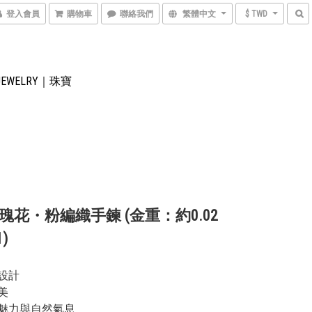
登入會員
購物車
聯絡我們
繁體中文
$ TWD
JEWELRY｜珠寶
瑰花・粉編織手鍊 (金重：約0.02
)
設計 
美
魅力與自然氣息