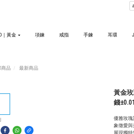
LD｜黃金
項鍊
戒指
手鍊
耳環
部商品
最新商品
黃金玫
錢±0.01
優雅玫瑰
到
象徵愛與
展現獨特