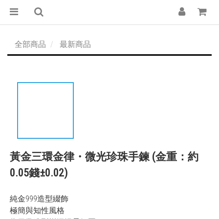
全部商品
最新商品
黃金三環金律・微光珍珠手鍊 (金重：約
0.05錢±0.02)
純金999造型綴飾
極簡與知性風格