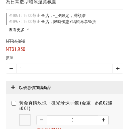
為日常造型增添溫柔氛圍
至
08/19 16:00
截止
全店，七夕限定，滿額贈
至
09/30 16:00
截止
全店，限時優惠⚡結帳再享95折
查看更多
NT$4,080
NT$1,950
數量
以優惠價加購商品
黃金真情玫瑰・微光珍珠手鍊 (金重：約0.02錢
±0.01)