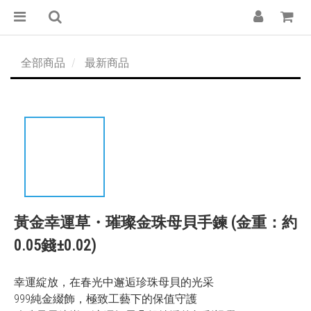
全部商品
最新商品
黃金幸運草・璀璨金珠母貝手鍊 (金重：約
0.05錢±0.02)
幸運綻放，在春光中邂逅珍珠母貝的光采
999純金綴飾，極致工藝下的保值守護