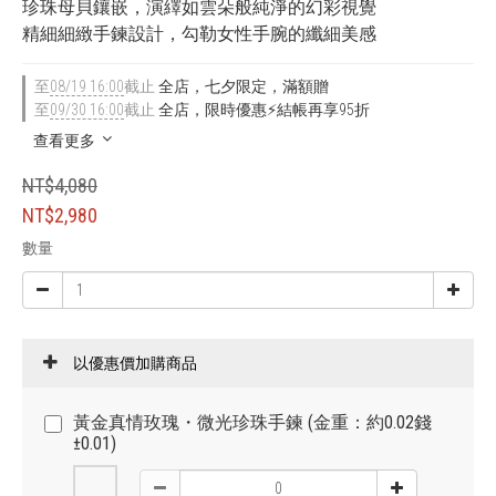
珍珠母貝鑲嵌，演繹如雲朵般純淨的幻彩視覺
精細細緻手鍊設計，勾勒女性手腕的纖細美感
至
08/19 16:00
截止
全店，七夕限定，滿額贈
至
09/30 16:00
截止
全店，限時優惠⚡結帳再享95折
查看更多
NT$4,080
NT$2,980
數量
以優惠價加購商品
黃金真情玫瑰・微光珍珠手鍊 (金重：約0.02錢
±0.01)