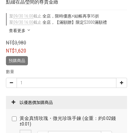
點綴在晶瑩間的尊貴金緻
至
09/30 16:00
截止
全店，限時優惠⚡結帳再享95折
至
09/30 16:00
截止
全店，【滿額贈】限定$2000滿額禮
查看更多
NT$3,980
NT$1,620
預購商品
數量
以優惠價加購商品
黃金真情玫瑰・微光珍珠手鍊 (金重：約0.02錢
±0.01)