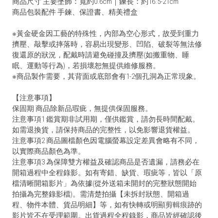
商品尺寸 主要墜飾：寬約0.6cm｜鍊長：約16.5-21cm
商品包裝配件 手鍊、保證書、精美禮盒
※黃金硬金因工藝的特殊性，內部為空心形式，故受到重力
擠壓、敲擊或摔落時，容易出現變形、凹陷、破裂等無法修
復還原的狀況，配戴時請避免碰撞及擠壓(如搬重物、睡
眠、運動等行為)，若損壞恕無提供維修服務。
※商品製作需要，其背面或底部會有1-2個孔洞為正常現象。
【注意事項】
保固期 商品除新品瑕疵，無提供保固服務。
注意事項1 鑑賞期非試用期，僅供鑑賞，請勿長時間配戴。
如需退換貨，請保持商品的完整性，以免影響退貨權益。
注意事項2 商品圖檔顏色因電腦螢幕設定差異會略有不同，
以實際商品顏色為準。
注意事項3 為保障雙方權益及確認商品是否遺漏，請務必在
開箱過程中全程錄影。如有寄錯、缺貨、瑕疵等，皆以「原
檔清晰開箱影片」為依據(從外送箱未開封的完整狀態開始
拍攝為完整錄影檔)。需清楚拍攝【未拆封狀態、開箱過
程、物件本體、貨品明細】等，如有快轉或明顯剪輯痕跡的
影片皆不在受理範圍。出貨過程全程錄影，商品皆經確認後