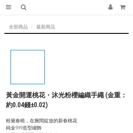
全部商品
最新商品
黃金開運桃花・沐光粉櫻編織手繩 (金重：
約0.04錢±0.02)
粉黛春曉，在腕間綻放的新春桃花
純金999造型綴飾