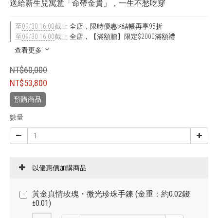
送給新生兒寓意「命帶金貴」，一生不愁吃穿
至
09/30 16:00
截止
全店，限時優惠⚡結帳再享95折
至
09/30 16:00
截止
全店，【滿額贈】限定$2000滿額禮
查看更多
NT$60,000
NT$53,800
預購商品
數量
以優惠價加購商品
黃金真情玫瑰・微光珍珠手鍊 (金重：約0.02錢
±0.01)