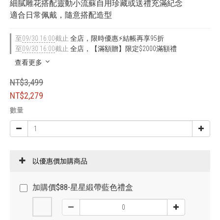
細膩雕花搭配靈動小流蘇自用珍藏或送禮充滿紀念
適合日常佩戴，隨意搭配造型
至
09/30 16:00
截止
全店，限時優惠⚡結帳再享95折
至
09/30 16:00
截止
全店，【滿額贈】限定$2000滿額禮
查看更多
NT$3,499
NT$2,279
數量
以優惠價加購商品
加購價$88-星星緞帶藍色禮盒