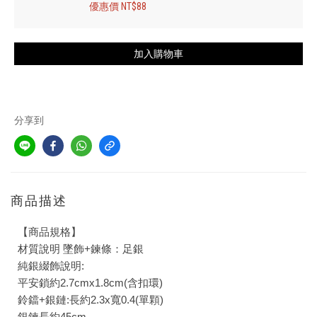
優惠價 NT$88
加入購物車
分享到
商品描述
【商品規格】
材質說明 墜飾+鍊條：足銀
純銀綴飾說明:
平安鎖約2.7cmx1.8cm(含扣環)
鈴鐺+銀鏈:長約2.3x寬0.4(單顆)
銀鍊長約45cm