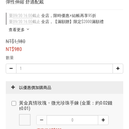
彈性伸縮 舒適配戴
至
09/30 16:00
截止
全店，限時優惠⚡結帳再享95折
至
09/30 16:00
截止
全店，【滿額贈】限定$2000滿額禮
查看更多
NT$1,980
NT$980
數量
以優惠價加購商品
黃金真情玫瑰・微光珍珠手鍊 (金重：約0.02錢
±0.01)