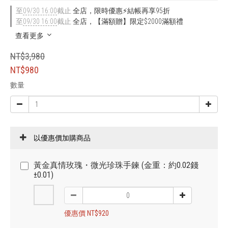
至
09/30 16:00
截止
全店，限時優惠⚡結帳再享95折
至
09/30 16:00
截止
全店，【滿額贈】限定$2000滿額禮
查看更多
NT$3,980
NT$980
數量
以優惠價加購商品
黃金真情玫瑰・微光珍珠手鍊 (金重：約0.02錢
±0.01)
優惠價 NT$920