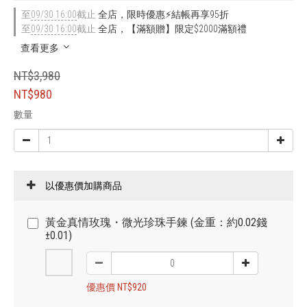
至
09/30 16:00
截止
全店，限時優惠⚡結帳再享95折
至
09/30 16:00
截止
全店，【滿額贈】限定$2000滿額禮
查看更多
NT$3,980
NT$980
數量
以優惠價加購商品
黃金真情玫瑰・微光珍珠手鍊 (金重：約0.02錢
±0.01)
優惠價 NT$920