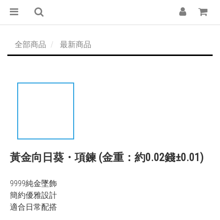
全部商品
最新商品
黃金向日葵・項鍊 (金重：約0.02錢±0.01)
9999純金墜飾
簡約優雅設計
適合日常配搭