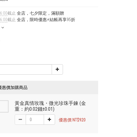
6:00
截止
全店，七夕限定，滿額贈
6:00
截止
全店，限時優惠⚡結帳再享95折
0
9
優惠價加購商品
黃金真情玫瑰・微光珍珠手鍊 (金
重：約0.02錢±0.01)
優惠價 NT$920