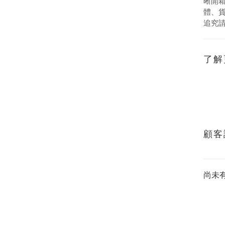
晰開
體、
追究
了解
顧客
尚未