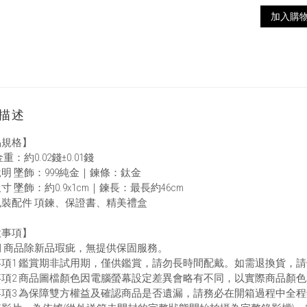
加入購
描述
品規格】
重：約0.02錢±0.01錢
明 墜飾：999純金｜鍊條：鈦金
寸 墜飾：約0.9x1cm｜鍊長：最長約46cm
裝配件 項鍊、保證書、精美禮盒
意事項】
 商品除新品瑕疵，無提供保固服務。
事項1 鑑賞期非試用期，僅供鑑賞，請勿長時間配戴。如需退換貨，
項2 商品圖檔顏色因電腦螢幕設定差異會略有不同，以實際商品顏
事項3 為保障雙方權益及確認商品是否遺漏，請務必在開箱過程中全