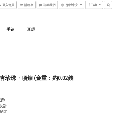
登入會員
購物車
聯絡我們
繁體中文
$ TWD
手鍊
耳環
杏珍珠・項鍊 (金重：約0.02錢
墜飾
設計
配搭