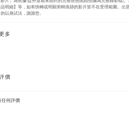
箱影片」為依據(從外送箱未開封的完整狀態開始拍攝為完整錄影檔)
貨品明細】等，如有快轉或明顯剪輯痕跡的影片皆不在受理範圍。出
請勿以身試法，謝謝您。
更多
評價
有任何評價