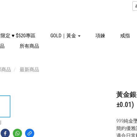
限定 ♥ $520專區
GOLD｜黃金
項鍊
戒指
飾品
所有商品
部商品
最新商品
黃金銀
±0.01)
999純金
到
簡約優雅
適合日常