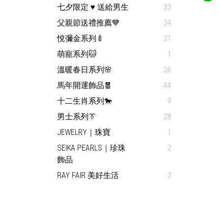
七夕限定 ♥ 送給男生
33
父親節送禮推薦💙
24
悅彌金系列🍼
21
萌寵系列🐱
1
溫暖春日系列🌸
26
馬年開運飾品🧧
44
十二生肖系列🐎
9
男士系列👔
28
JEWELRY｜珠寶
1
SEIKA PEARLS｜珍珠
2
飾品
RAY FAIR 美好生活
2