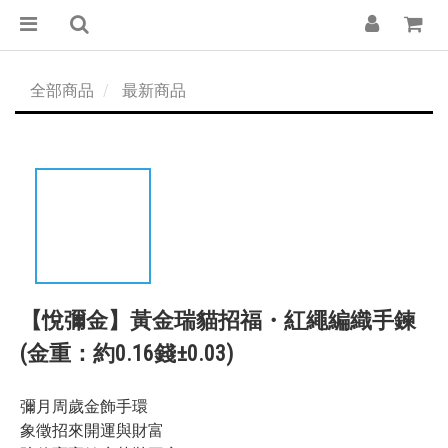
全部商品
最新商品
【悅彌金】黃金瑞貓招福・紅繩編織手鍊
(金重：約0.16錢±0.03)
彌月周歲金飾手環
象徵招來開運與財富