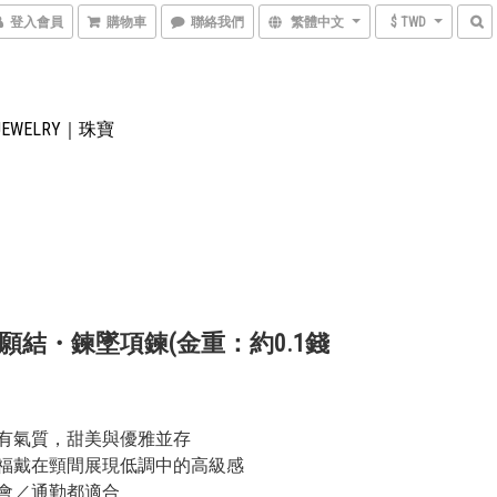
登入會員
購物車
聯絡我們
繁體中文
$ TWD
JEWELRY｜珠寶
願結・鍊墜項鍊(金重：約0.1錢
有氣質，甜美與優雅並存
福戴在頸間展現低調中的高級感
會／通勤都適合