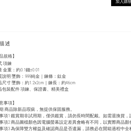
加入購
描述
品規格】
式 項鍊
 金重：約0.1錢±0.01
質說明 墜飾：999純金｜鍊條：鈦金
尺寸 墜飾：約1.2x2cm｜鍊長：約46cm
品包裝配件 項鍊、保證書、精美禮盒
意事項】
期 商品除新品瑕疵，無提供保固服務。
事項1 鑑賞期非試用期，僅供鑑賞，請勿長時間配戴。如需退換貨
事項2 商品圖檔顏色因電腦螢幕設定差異會略有不同，以實際商品顏
事項3 為保障雙方權益及確認商品是否遺漏，請務必在開箱過程中