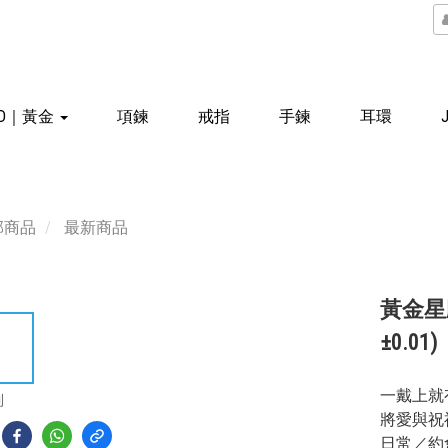
LD｜黃金
項鍊
戒指
手鍊
耳環
部商品
最新商品
黃金星
±0.01)
一戴上就
到
將愛與祝
日常／約