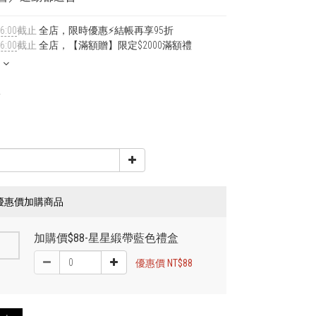
6:00
截止
全店，限時優惠⚡結帳再享95折
6:00
截止
全店，【滿額贈】限定$2000滿額禮
0
3
優惠價加購商品
加購價$88-星星緞帶藍色禮盒
優惠價 NT$88