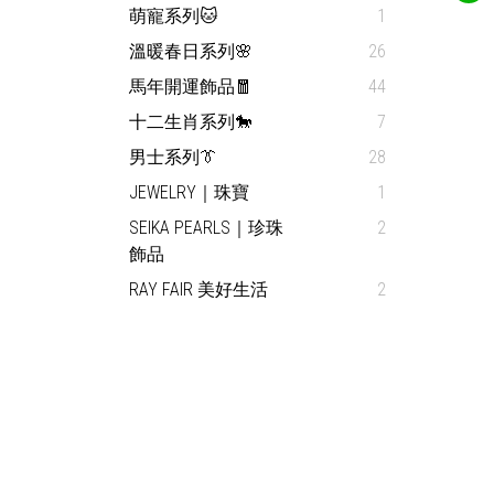
萌寵系列🐱
1
溫暖春日系列🌸
26
馬年開運飾品🧧
44
十二生肖系列🐎
7
男士系列👔
28
JEWELRY｜珠寶
1
SEIKA PEARLS｜珍珠
2
飾品
RAY FAIR 美好生活
2