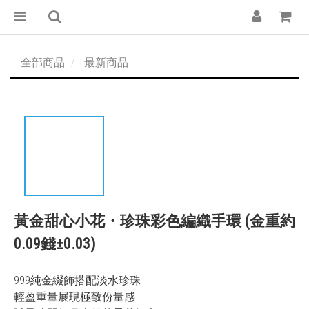
全部商品
最新商品
黃金甜心小花・珍珠彩色編織手環 (金重約
0.09錢±0.03)
999純金綴飾搭配淡水珍珠
輕盈重量展現極致份量感