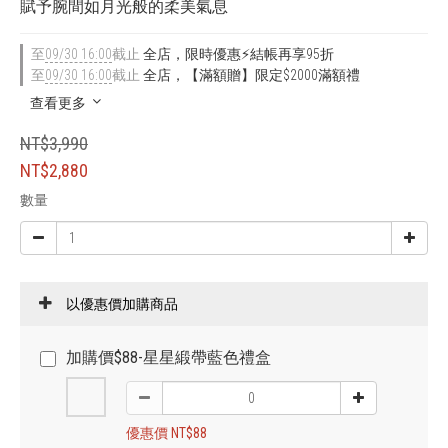
賦予腕間如月光般的柔美氣息
至
09/30 16:00
截止
全店，限時優惠⚡結帳再享95折
至
09/30 16:00
截止
全店，【滿額贈】限定$2000滿額禮
查看更多
NT$3,990
NT$2,880
數量
以優惠價加購商品
加購價$88-星星緞帶藍色禮盒
優惠價 NT$88