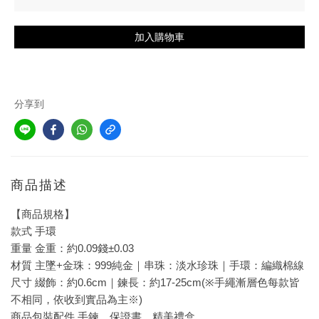
加入購物車
分享到
商品描述
【商品規格】
款式 手環
重量 金重：約0.09錢±0.03
材質 主墜+金珠：999純金
｜串珠：
淡水珍珠
｜
手環：編織棉線
尺寸
綴飾：約0.6cm｜鍊長：約17-25cm
(
※手繩漸層色每款皆
不相同，依收到實品為主※)
商品包裝配件 手鍊、保證書、精美禮盒