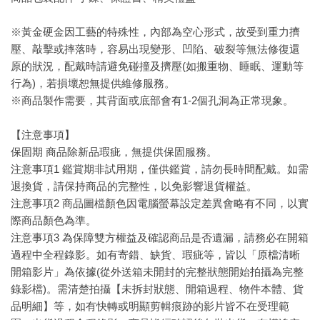
※黃金硬金因工藝的特殊性，內部為空心形式，故受到重力擠
壓、敲擊或摔落時，容易出現變形、凹陷、破裂等無法修復還
原的狀況，配戴時請避免碰撞及擠壓(如搬重物、睡眠、運動等
行為)，若損壞恕無提供維修服務。
※商品製作需要，其背面或底部會有1-2個孔洞為正常現象。
【注意事項】
保固期 商品除新品瑕疵，無提供保固服務。
注意事項1 鑑賞期非試用期，僅供鑑賞，請勿長時間配戴。如需
退換貨，請保持商品的完整性，以免影響退貨權益。
注意事項2 商品圖檔顏色因電腦螢幕設定差異會略有不同，以實
際商品顏色為準。
注意事項3 為保障雙方權益及確認商品是否遺漏，請務必在開箱
過程中全程錄影。如有寄錯、缺貨、瑕疵等，皆以「原檔清晰
開箱影片」為依據(從外送箱未開封的完整狀態開始拍攝為完整
錄影檔)。需清楚拍攝【未拆封狀態、開箱過程、物件本體、貨
品明細】等，如有快轉或明顯剪輯痕跡的影片皆不在受理範