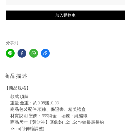
加入購物車
分享到
商品描述
【商品規格】
款式 項鍊
重量 金重：約0.08錢±0.03
商品包裝配件 項鍊、保證書、精美禮盒
材質說明 墜飾：999純金｜項鍊：繩編織
商品尺寸【黃財神】墜飾約1.2x1.2cm/鍊長最長約
78cm(可伸縮調整)