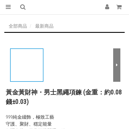
全部商品
最新商品
黃金黃財神・男士黑繩項鍊 (金重：約0.08
錢±0.03)
999純金綴飾，極致工藝
守護、聚財、穩定能量