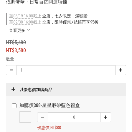
低調奢華・日常百搭開運項鍊
至
08/19 16:00
截止
全店，七夕限定，滿額贈
至
09/30 16:00
截止
全店，限時優惠⚡結帳再享95折
查看更多
NT$5,480
NT$3,580
數量
以優惠價加購商品
加購價$88-星星緞帶藍色禮盒
優惠價 NT$88