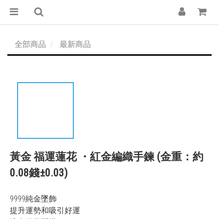
全部商品
最新商品
黃金 福運蓮花 ・紅金編織手鍊 (金重：約
0.08錢±0.03)
9999純金墜飾
提升運勢和吸引好運