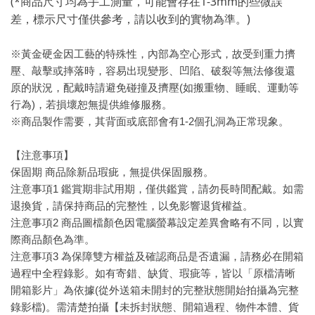
(*商品尺寸均為手工測量，可能會存在1-3mm的些微誤
差，標示尺寸僅供參考，請以收到的實物為準。)
※黃金硬金因工藝的特殊性，內部為空心形式，故受到重力擠
壓、敲擊或摔落時，容易出現變形、凹陷、破裂等無法修復還
原的狀況，配戴時請避免碰撞及擠壓(如搬重物、睡眠、運動等
行為)，若損壞恕無提供維修服務。
※商品製作需要，其背面或底部會有1-2個孔洞為正常現象。
【注意事項】
保固期 商品除新品瑕疵，無提供保固服務。
注意事項1 鑑賞期非試用期，僅供鑑賞，請勿長時間配戴。如需
退換貨，請保持商品的完整性，以免影響退貨權益。
注意事項2 商品圖檔顏色因電腦螢幕設定差異會略有不同，以實
際商品顏色為準。
注意事項3 為保障雙方權益及確認商品是否遺漏，請務必在開箱
過程中全程錄影。如有寄錯、缺貨、瑕疵等，皆以「原檔清晰
開箱影片」為依據(從外送箱未開封的完整狀態開始拍攝為完整
錄影檔)。需清楚拍攝【未拆封狀態、開箱過程、物件本體、貨