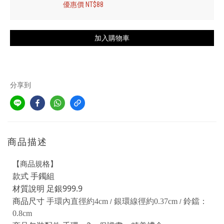
優惠價 NT$88
加入購物車
分享到
商品描述
【商品規格】
款式 手鐲組
材質說明 足銀999.9
商品尺寸
手環內直徑約4cm
銀環線徑約0.37cm
鈴鐺：
/
/
0.8cm