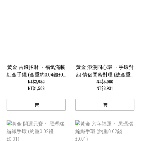
黃金 古錢招財 ・福氣滿載
黃金 浪漫同心環 ・手環對
紅金手繩 (金重約0.04錢±0...
組 情侶閏蜜對環 (總金重...
NT$2,980
NT$5,980
NT$1,508
NT$3,931