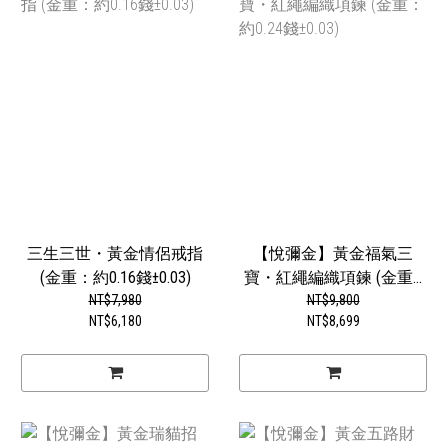
三生三世・黃金情侶戒指
【悅彌金】黃金福氣三
(金重：約0.16錢±0.03)
寶・紅繩編織項鍊 (金重...
NT$7,980
NT$9,800
NT$6,180
NT$8,699