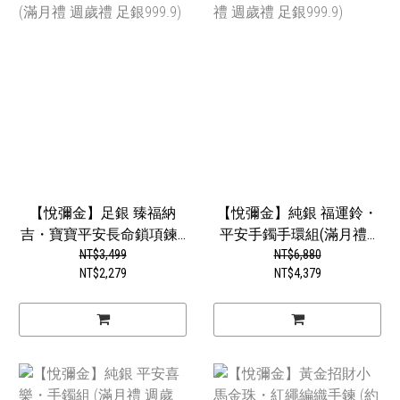
【悅彌金】足銀 臻福納
【悅彌金】純銀 福運鈴・
吉・寶寶平安長命鎖項鍊...
平安手鐲手環組(滿月禮...
NT$3,499
NT$6,880
NT$2,279
NT$4,379