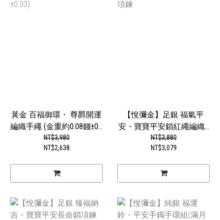
黃金 百福御環・ 尊爵開運
【悅彌金】足銀 福氣平
編織手繩 (金重約0.08錢±0...
安・寶寶平安鎖紅繩編織...
NT$3,980
NT$3,880
NT$2,638
NT$3,079