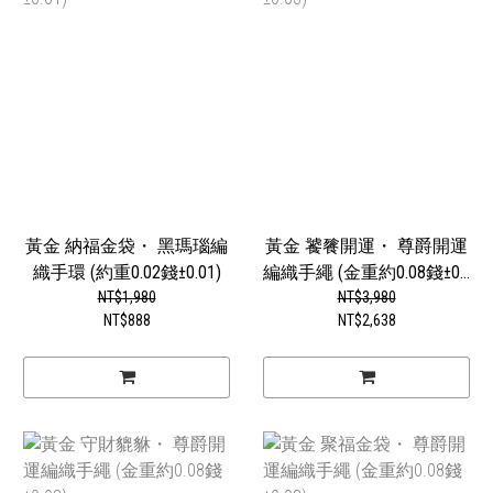
黃金 納福金袋・ 黑瑪瑙編
黃金 饕餮開運・ 尊爵開運
織手環 (約重0.02錢±0.01)
編織手繩 (金重約0.08錢±0...
NT$1,980
NT$3,980
NT$888
NT$2,638